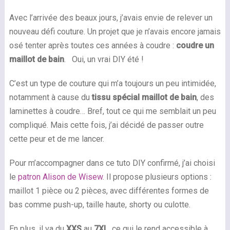
Avec l’arrivée des beaux jours, j’avais envie de relever un
nouveau défi couture. Un projet que je n’avais encore jamais
osé tenter après toutes ces années à coudre :
coudre un
maillot de bain
. Oui, un vrai DIY été !
C’est un type de couture qui m’a toujours un peu intimidée,
notamment à cause du
tissu spécial maillot de bain
, des
laminettes à coudre… Bref, tout ce qui me semblait un peu
compliqué. Mais cette fois, j’ai décidé de passer outre
cette peur et de me lancer.
Pour m’accompagner dans ce tuto DIY confirmé, j’ai choisi
le
patron Alison de Wisew
. Il propose plusieurs options :
maillot 1 pièce ou 2 pièces, avec différentes formes de
bas comme push-up, taille haute, shorty ou culotte.
En plus, il va du
XXS
au
7XL
, ce qui le rend accessible à