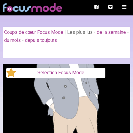
Coups de cœur Focus Mode
|
Les plus lus
-
de la semaine
-
du mois
-
depuis toujours
Sélection Focus Mode