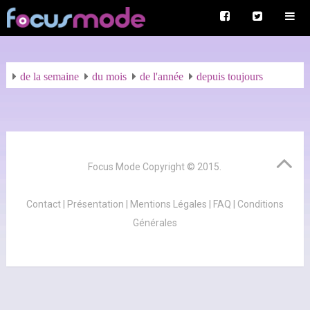
de la semaine
du mois
de l'année
depuis toujours
Focus Mode
Copyright © 2015.
Contact
|
Présentation
|
Mentions Légales
|
FAQ
|
Conditions
Générales