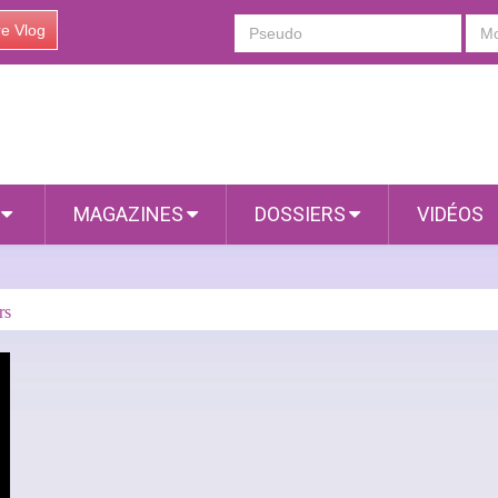
re Vlog
S
MAGAZINES
DOSSIERS
VIDÉOS
rs