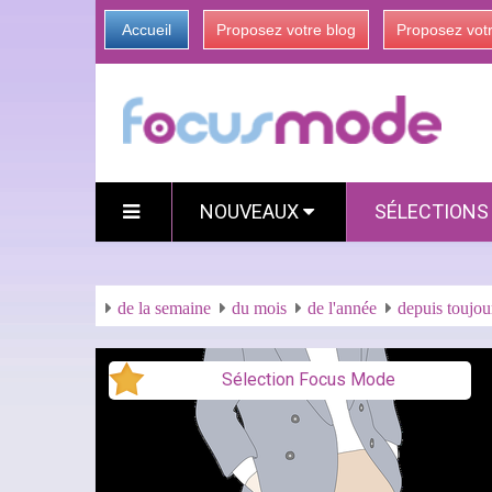
Accueil
Proposez votre blog
Proposez vot
NOUVEAUX
SÉLECTION
de la semaine
du mois
de l'année
depuis toujou
Sélection Focus Mode