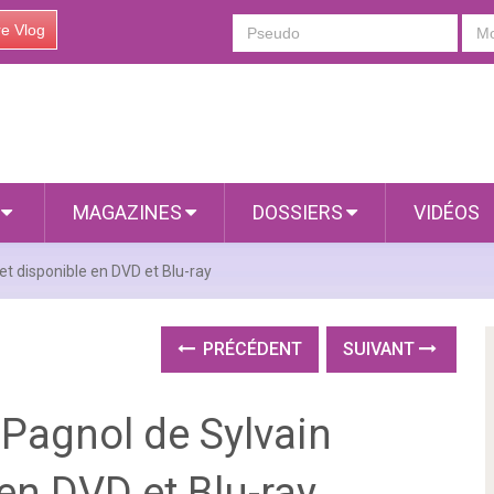
re Vlog
S
MAGAZINES
DOSSIERS
VIDÉOS
t disponible en DVD et Blu-ray
PRÉCÉDENT
SUIVANT
 Pagnol de Sylvain
en DVD et Blu-ray