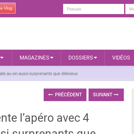
re Vlog
S
MAGAZINES
DOSSIERS
VIDÉOS
ails au vin aussi surprenants que délicieux
PRÉCÉDENT
SUIVANT
nte l’apéro avec 4
ssi surprenants que