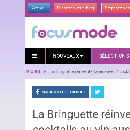
Accueil
Proposez votre blog
Proposez vot
NOUVEAUX
SÉLECTION
ACCUEIL
La Bringuette réinvente l’apéro avec 4 cockt
PARTAGER SUR FACEBOOK
La Bringuette réinve
cocktails au vin au