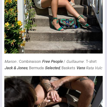
Marion :
Combinaison
Free People
/
Guillaume
: T-shirt
Jack & Jones
, Bermuda
Selected
, Baskets
Vans
Rata Vulc