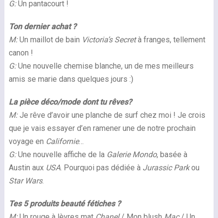
G:
Un pantacourt !
Ton dernier achat ?
M:
Un maillot de bain
Victoria’s Secret
à franges, tellement
canon !
G:
Une nouvelle chemise blanche, un de mes meilleurs
amis se marie dans quelques jours :)
La pièce déco/mode dont tu rêves?
M:
Je rêve d’avoir une planche de surf chez moi ! Je crois
que je vais essayer d’en ramener une de notre prochain
voyage en
Californie
…
G:
Une nouvelle affiche de la
Galerie Mondo
, basée à
Austin aux
USA
. Pourquoi pas dédiée à
Jurassic Park
ou
Star Wars
.
Tes 5 produits beauté fétiches ?
M:
Un rouge à lèvres mat
Chanel
/ Mon blush
Mac
/ Un