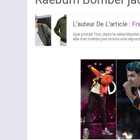
L'auteur De L'article :
Fr
Que portait Truc dans la série Machin ?
elle n’en mérite pas moins une répons