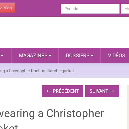
re Vlog
S
MAGAZINES
DOSSIERS
VIDÉOS
ing a Christopher Raeburn Bomber jacket
PRÉCÉDENT
SUIVANT
wearing a Christopher
cket