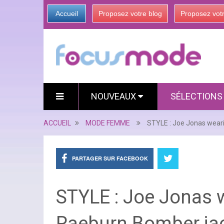
Accueil
Proposez votre blog
Proposez vot
NOUVEAUX
SÉLECTION
ACCUEIL
MODE FEMME
STYLE : Joe Jonas wear
PARTAGER SUR FACEBOOK
STYLE : Joe Jonas 
Raeburn Bomber ja