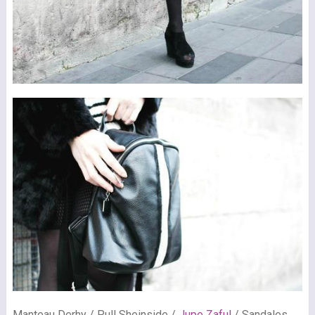
Manteau Derhy / Pull Sheinside /
Jupe Zaful
/ Sandales