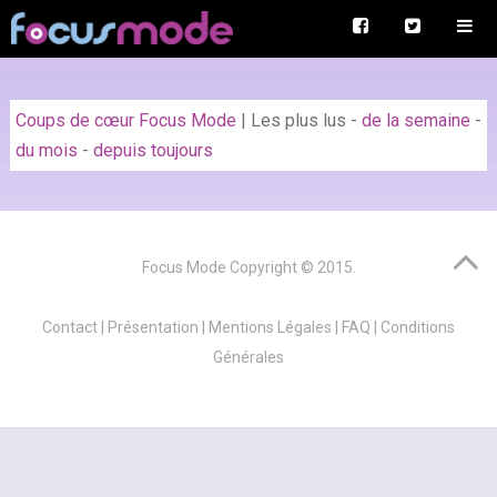
Coups de cœur Focus Mode
|
Les plus lus
-
de la semaine
-
du mois
-
depuis toujours
Focus Mode
Copyright © 2015.
Contact
|
Présentation
|
Mentions Légales
|
FAQ
|
Conditions
Générales