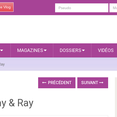
re Vlog
S
MAGAZINES
DOSSIERS
VIDÉOS
Ray
PRÉCÉDENT
SUIVANT
y & Ray