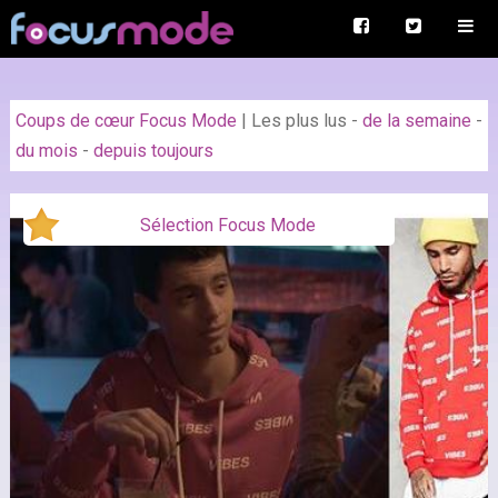
Coups de cœur Focus Mode
|
Les plus lus
-
de la semaine
-
du mois
-
depuis toujours
Sélection Focus Mode