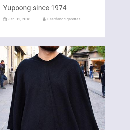
Yupoong since 1974
Jan. 12, 2016
Beardandcigarettes