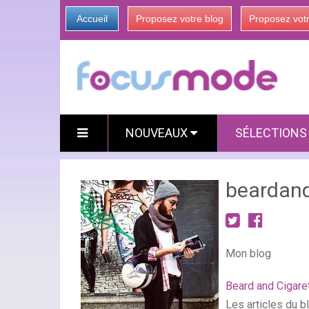
Accueil
Proposez votre blog
Proposez vot
NOUVEAUX
SÉLECTION
beardand
Mon blog
Beard and Cigare
Les articles du b