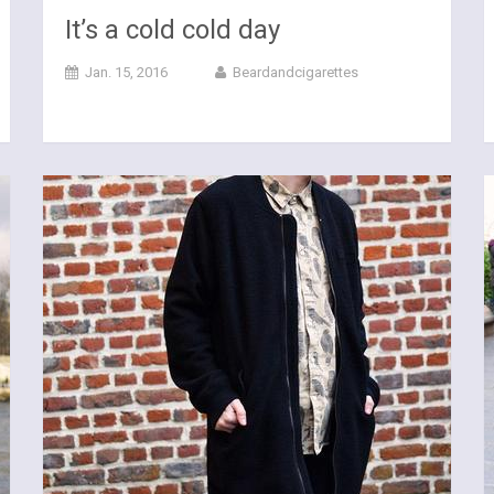
It’s a cold cold day
Jan. 15, 2016
Beardandcigarettes