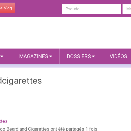
re Vlog
S
MAGAZINES
DOSSIERS
VIDÉOS
cigarettes
ttes
log Beard and Cigarettes ont été partagés 1 fois