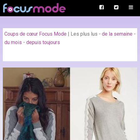
Coups de cœur Focus Mode
|
Les plus lus
-
de la semaine
-
du mois
-
depuis toujours