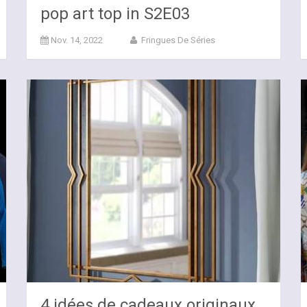
pop art top in S2E03
Nov. 14, 2022
Fringues De Séries
4 idées de cadeaux originaux