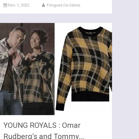
Nov. 1, 2022
Fringues De Séries
YOUNG ROYALS : Omar
Rudberg’s and Tommy...