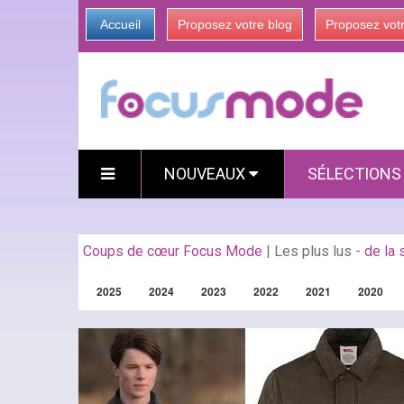
Accueil
Proposez votre blog
Proposez vot
NOUVEAUX
SÉLECTION
Coups de cœur Focus Mode
|
Les plus lus
-
de la
2025
2024
2023
2022
2021
2020