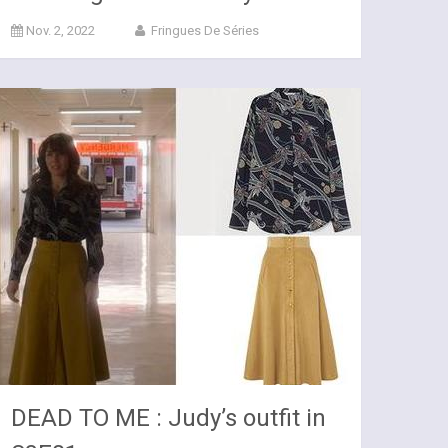
Nov. 2, 2022
Fringues De Séries
DEAD TO ME : Judy’s outfit in